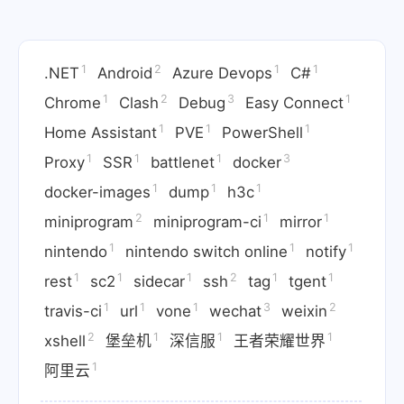
travis-ci
2020-01-17
1
2
1
1
.NET
Android
Azure Devops
C#
1
2
3
1
Chrome
Clash
Debug
Easy Connect
1
1
1
Home Assistant
PVE
PowerShell
1
1
1
3
Proxy
SSR
battlenet
docker
1
1
1
docker-images
dump
h3c
2
1
1
miniprogram
miniprogram-ci
mirror
1
1
1
nintendo
nintendo switch online
notify
1
1
1
2
1
1
rest
sc2
sidecar
ssh
tag
tgent
1
1
1
3
2
travis-ci
url
vone
wechat
weixin
2
1
1
1
xshell
堡垒机
深信服
王者荣耀世界
1
阿里云