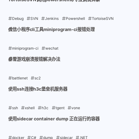
Debug
SVN
Jenkins
Powershell
TortoiseSVN
2025-12-14
微信小程序cli工具miniprogram-ci报错处理
miniprogram-ci
wechat
2025-12-07
暴雪游戏崩溃报错解决办法
battlenet
sc2
2025-11-16
使用ssh连接h3c堡垒机服务器
ssh
xshell
h3c
tgent
vone
2025-08-01
使用sidecar container dump 正在运行的容器
docker
C#
dump
sidecar
.NET