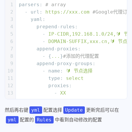
1
parsers:
# array
2
-
url:
https://xxx.com
#Google代理订
3
yaml:
4
prepend-rules:
5
-
IP-CIDR,192.168.1.0/24,🔰
节
6
-
DOMAIN-SUFFIX,xxx.cn,🔰
节点选
7
append-proxies:
8
-
 {
...
}
#添加的代理配置
9
append-proxy-groups:
10
-
name:
🔰
节点选择
11
type:
select
12
proxies:
13
-
XX
然后再右键
配置选择
更新完后可以在
yml
Update
配置的
中看到自动修改的配置
yml
Rules