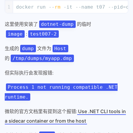
28
###should get error: dotnet-dump fails
1
docker run --
rm
 -it --name t07 --pid=co
29
dotnet-dump collect -p 1 -o /tmp/webse
30
这里使用安装了
的临时
dotnet-dump
31
exit
:
image
test007-2
32
docker 
cp
 test007:/tmp/webservice.dmp 
生成的
文件为
dump
Host
的
/tmp/dumps/myapp.dmp
但实际执行会发现报错:
Process 1 not running compatible .NET
runtime.
微软的官方文档里有提到这个报错:
Use .NET CLI tools in
a sidecar container or from the host