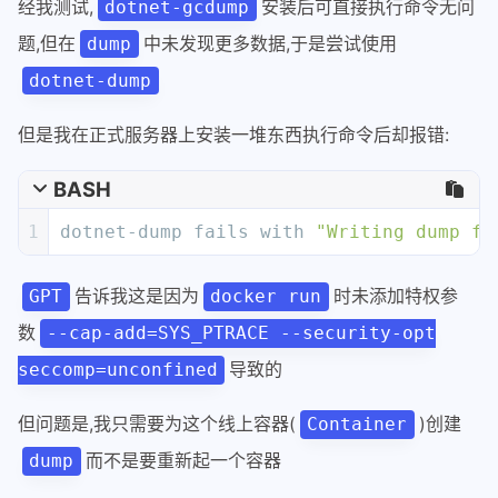
经我测试,
安装后可直接执行命令无问
dotnet-gcdump
题,但在
中未发现更多数据,于是尝试使用
dump
dotnet-dump
但是我在正式服务器上安装一堆东西执行命令后却报错:
BASH
1
dotnet-dump fails with 
"Writing dump fa
告诉我这是因为
时未添加特权参
GPT
docker run
数
--cap-add=SYS_PTRACE --security-opt
导致的
seccomp=unconfined
但问题是,我只需要为这个线上容器(
)创建
Container
而不是要重新起一个容器
dump