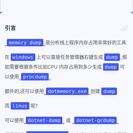
引言
是分析线上程序内存占用非常好的工具
memory dump
在
上可以直接任务管理器右键生成
,假
windows
dump
如需要根据条件比如CPU 内存占用到多少生成
可
dump
以使用
procdump
额外的,还可以使用
创建
dotmemory.exe
dump
而
呢?
linux
可以使用
或
dotnet-dump
dotnet-gcdump