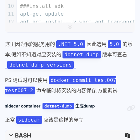
10
###install sdk
11
apt-get update
12
apt-get install -y wget apt-transport-
13
14
wget https://packages.microsoft.com/co
这里因为我的服务用的
因此选用
的版
.NET 5.0
5.0
15
dpkg -i packages-microsoft-prod.deb
16
本,假如不知道对应安装的
版本可查看
dotnet-dump
17
apt-get update
dotnet-dump versions
18
apt-get install -y dotnet-sdk-5.0
19
PS:测试时可以使用
docker commit test007
20
命令临时将安装的内容保存,方便调试
test007-2
21
####install dump tool
22
dotnet tool install --global dotnet-du
sidecar container
生成dump
dotnet-dump
23
dotnet tool install --global dotnet-gc
24
正常
应该是这样的命令
sidecar
25
26
export
 PATH=
"
$PATH
:
$HOME
/.dotnet/tools
BASH
27