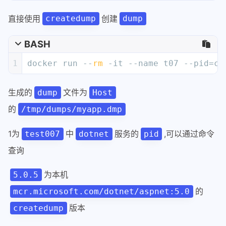
直接使用
创建
createdump
dump
BASH
1
docker run --
rm
 -it --name t07 --pid=co
生成的
文件为
dump
Host
的
/tmp/dumps/myapp.dmp
1为
中
服务的
,可以通过命令
test007
dotnet
pid
查询
为本机
5.0.5
的
mcr.microsoft.com/dotnet/aspnet:5.0
版本
createdump