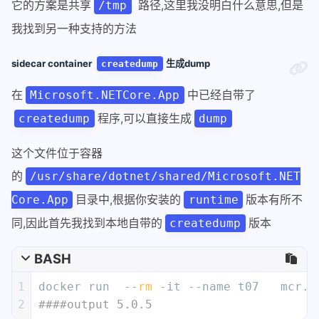
它的方案是共享
路径,这里我没明白什么意思,但是
/tmp
我找到另一种支持的方法
sidecar container
生成dump
createdump
在
中已经自带了
Microsoft.NETCore.App
程序,可以直接生成
createdump
dump
这个文件位于容器
的
/usr/share/dotnet/shared/Microsoft.NET
目录中,根据你安装的
版本有所不
Core.App
runtime
同,因此首先我找到本地自带的
版本
createdump
BASH
1
docker run  --
rm
 -it --name t07   mcr.m
2
####output 5.0.5